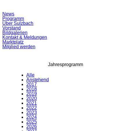
Suchfeld
News
ein-/ausblenden
Programm
Über Sulzbach
Vorstand
Bildgalerien
Kontakt & Meldungen
Marktplatz
Mitglied werden
Jahresprogramm
Alle
Anstehend
2017
2018
2019
2020
2021
2022
2023
2024
2025
2026