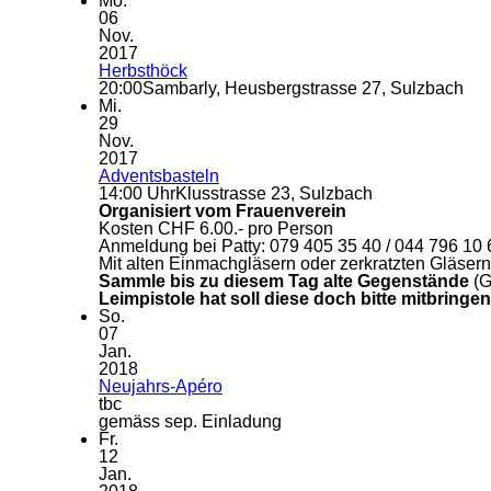
Mo.
06
Nov.
2017
Herbsthöck
20:00
Sambarly, Heusbergstrasse 27, Sulzbach
Mi.
29
Nov.
2017
Adventsbasteln
14:00 Uhr
Klusstrasse 23, Sulzbach
Organisiert vom Frauenverein
Kosten CHF 6.00.- pro Person
Anmeldung bei Patty: 079 405 35 40 / 044 796 10 
Mit alten Einmachgläsern oder zerkratzten Gläsern ba
Sammle bis zu diesem Tag alte Gegenstände
(G
Leimpistole hat soll diese doch bitte mitbringen
So.
07
Jan.
2018
Neujahrs-Apéro
tbc
gemäss sep. Einladung
Fr.
12
Jan.