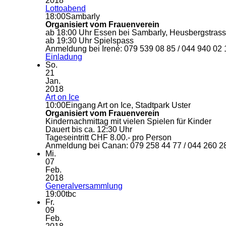
2018
Lottoabend
18:00
Sambarly
Organisiert vom Frauenverein
ab 18:00 Uhr Essen bei Sambarly, Heusbergstras
ab 19:30 Uhr Spielspass
Anmeldung bei Irené: 079 539 08 85 / 044 940 02 
Einladung
So.
21
Jan.
2018
Art on Ice
10:00
Eingang Art on Ice, Stadtpark Uster
Organisiert vom Frauenverein
Kindernachmittag mit vielen Spielen für Kinder
Dauert bis ca. 12:30 Uhr
Tageseintritt CHF 8.00.- pro Person
Anmeldung bei Canan: 079 258 44 77 / 044 260 2
Mi.
07
Feb.
2018
Generalversammlung
19:00
tbc
Fr.
09
Feb.