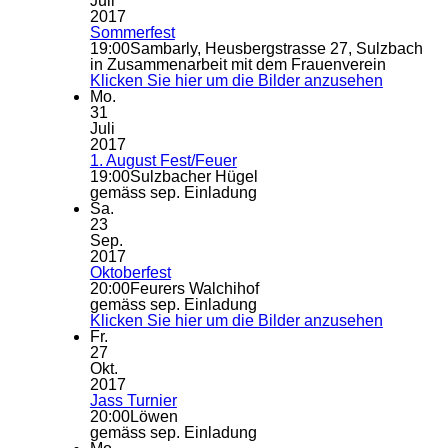
Juli
2017
Sommerfest
19:00
Sambarly, Heusbergstrasse 27, Sulzbach
in Zusammenarbeit mit dem Frauenverein
Klicken Sie hier um die Bilder anzusehen
Mo.
31
Juli
2017
1. August Fest/Feuer
19:00
Sulzbacher Hügel
gemäss sep. Einladung
Sa.
23
Sep.
2017
Oktoberfest
20:00
Feurers Walchihof
gemäss sep. Einladung
Klicken Sie hier um die Bilder anzusehen
Fr.
27
Okt.
2017
Jass Turnier
20:00
Löwen
gemäss sep. Einladung