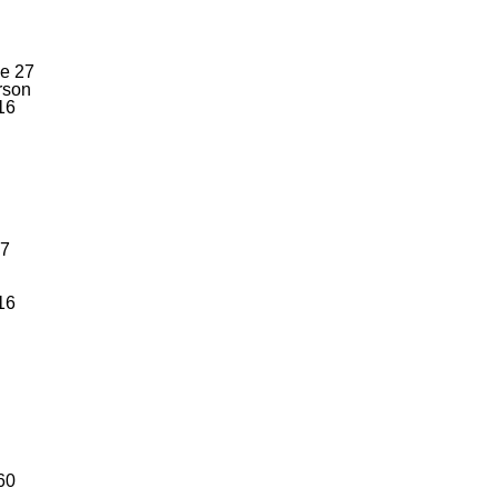
se 27
rson
16
27
16
60