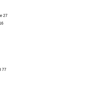
se 27
16
8 77