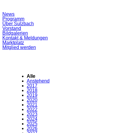
Suchfeld
News
ein-/ausblenden
Programm
Über Sulzbach
Vorstand
Bildgalerien
Kontakt & Meldungen
Marktplatz
Mitglied werden
Alle
Anstehend
2017
2018
2019
2020
2021
2022
2023
2024
2025
2026