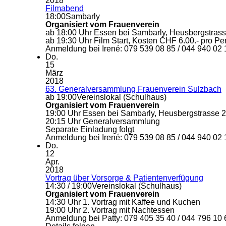
2018
Filmabend
18:00
Sambarly
Organisiert vom Frauenverein
ab 18:00 Uhr Essen bei Sambarly, Heusbergstras
ab 19:30 Uhr Film Start, Kosten CHF 6.00.- pro Pe
Anmeldung bei Irené: 079 539 08 85 / 044 940 02 
Do.
15
März
2018
63. Generalversammlung Frauenverein Sulzbach
ab 19:00
Vereinslokal (Schulhaus)
Organisiert vom Frauenverein
19:00 Uhr Essen bei Sambarly, Heusbergstrasse 
20:15 Uhr Generalversammlung
Separate Einladung folgt
Anmeldung bei Irené: 079 539 08 85 / 044 940 02 
Do.
12
Apr.
2018
Vortrag über Vorsorge & Patientenverfügung
14:30 / 19:00
Vereinslokal (Schulhaus)
Organisiert vom Frauenverein
14:30 Uhr 1. Vortrag mit Kaffee und Kuchen
19:00 Uhr 2. Vortrag mit Nachtessen
Anmeldung bei Patty: 079 405 35 40 / 044 796 10 