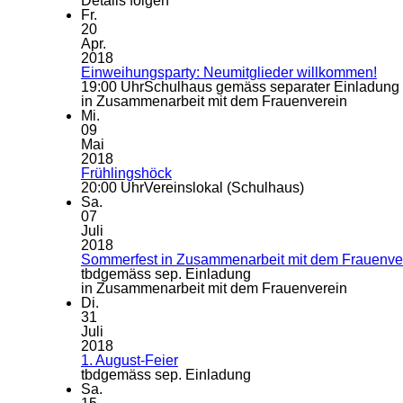
Details folgen
Fr.
20
Apr.
2018
Einweihungsparty: Neumitglieder willkommen!
19:00 Uhr
Schulhaus gemäss separater Einladung
in Zusammenarbeit mit dem Frauenverein
Mi.
09
Mai
2018
Frühlingshöck
20:00 Uhr
Vereinslokal (Schulhaus)
Sa.
07
Juli
2018
Sommerfest in Zusammenarbeit mit dem Frauenve
tbd
gemäss sep. Einladung
in Zusammenarbeit mit dem Frauenverein
Di.
31
Juli
2018
1. August-Feier
tbd
gemäss sep. Einladung
Sa.