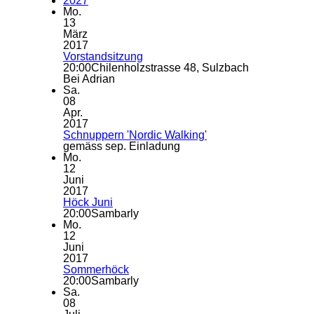
2027
Mo.
13
März
2017
Vorstandsitzung
20:00
Chilenholzstrasse 48, Sulzbach
Bei Adrian
Sa.
08
Apr.
2017
Schnuppern 'Nordic Walking'
gemäss sep. Einladung
Mo.
12
Juni
2017
Höck Juni
20:00
Sambarly
Mo.
12
Juni
2017
Sommerhöck
20:00
Sambarly
Sa.
08