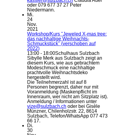
kassier@sulzbach.ch
Claudia Auer
oder 079 677 37 27 Peter
Niedermann.
Mi.
24
Nov.
2021
Workshop/Kurs "Jeweled X-mas tree:
das nachhaltige Weihnachts-
Schmuckstück" (verschoben auf
2022)
13:00 - 18:00
Schulhaus Sulzbach
Sibylle Merk aus Sulzbach zeigt an
diesem Kurs, wie aus gebrachtem
Modeschmuck eine nachhaltige
prachtvolle Weihnachtsdeko
hergestellt wird.
Die Teilnehmerzahl ist auf 8
Personen begrenzt, daher nur mit
Voranmeldung (Maskenpflicht im
Innenraum, wer nicht am Sitzplatz ist).
Anmeldung / Informationen unter
vize@sulzbach.ch
oder bei Gisèle
Münzner, Chilenholzstr. 22, 8614
Sulzbach, Telefon/WhatsApp 077 473
66 17.
Di.
30