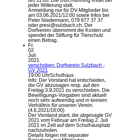
um 11.00. Die Durchführung findet bei
jeder Witterung statt.
Anmeldung nur für DV-Mitglieder bis
am 03.06.2021/12:00 sowie Infos bei
Peter Niedermann, 079 677 37 37
oder presi@sulzbach.ch. Der
Dorfverein übernimmt die Kosten und
spendet der Stiftung für Tierschutz
einen Betrag.
Fr.
02
Juli
2021
verschoben: Dorfverein Sulzbach -
GV 2021
19:00 Uhr
Schulhaus
Info: Der Vorstand hat entschieden,
die GV abzusagen resp. auf den
Freitag 3.9.2021 zu verschieben. Die
Bewilligungs-Vorgaben sind aktuell
noch sehr aufwendig und in keinem
Verhältnis für unseren Verein.
(4.6.2021/18:00)
Der Vorstand plant, die abgesagte GV
2021 vom Februar am Freitag 2. Juli
2021 im Zelt auf dem Schulhausplatz
nachzuholen.
Details folgen mit separater