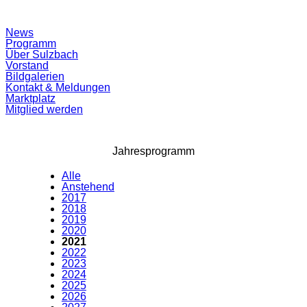
Suchfeld
News
ein-/ausblenden
Programm
Über Sulzbach
Vorstand
Bildgalerien
Kontakt & Meldungen
Marktplatz
Mitglied werden
Jahresprogramm
Alle
Anstehend
2017
2018
2019
2020
2021
2022
2023
2024
2025
2026