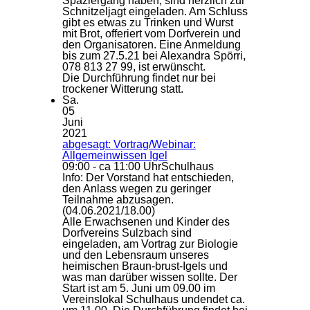
Spaziergang haben, sind herzlich zur
Schnitzeljagt eingeladen. Am Schluss
gibt es etwas zu Trinken und Wurst
mit Brot, offeriert vom Dorfverein und
den Organisatoren. Eine Anmeldung
bis zum 27.5.21 bei Alexandra Spörri,
078 813 27 99, ist erwünscht.
Die Durchführung findet nur bei
trockener Witterung statt.
Sa.
05
Juni
2021
abgesagt: Vortrag/Webinar:
Allgemeinwissen Igel
09:00 - ca 11:00 Uhr
Schulhaus
Info: Der Vorstand hat entschieden,
den Anlass wegen zu geringer
Teilnahme abzusagen.
(04.06.2021/18.00)
Alle Erwachsenen und Kinder des
Dorfvereins Sulzbach sind
eingeladen, am Vortrag zur Biologie
und den Lebensraum unseres
heimischen Braun-brust-Igels und
was man darüber wissen sollte. Der
Start ist am 5. Juni um 09.00 im
Vereinslokal Schulhaus undendet ca.