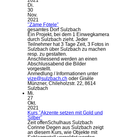
2021
Di.
30
Nov.
2021
"Zäme Fötele"
gesamtes Dorf Sulzbach
Ein Projekt, bei dem 1 Einwegkamera
durch Sulzbach zieht. Jeder
Teilnehmer hat 3 Tage Zeit, 3 Fotos in
Sulzbach über Sulzbach zu machen
resp. zu gestalten.
Anschliessend werden an einen
Abschlussabend die Bilder
vorgestellt.
Anmedlung / Informationen unter
vize@sulzbach.ch
oder Gisèle
Münzner, Chileholzstr. 22, 8614
Sulzbach
Mi.
27
Okt.
2021
Kurs "Akzente setzen mit Gold und
Silber"
Zeit offen
Schulhaus Sulzbach
Corinne Degen aus Sulzbach zeigt
an diesem Kurs, wie Objekte mit