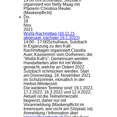
19:00 Uhr
Schulhaus, Sulzbach
organisiert von Nelly Maag mit
Pfarrerin Christina Reuter.
(Maskenpflicht)
Do.
18
Nov.
2021
Wullä-Nachmittag (18.11.21
abgesagt, nächster 19.1.2022)
14:00 - 17:00
Schulhaus, Sulzbach
In Ergänzung zu den Kafi-
Nachmittagen organisiert Claudia
Auer, Kassiererin vom Dorfverein, die
"Wullä-Kafi's". Gemeinsam werden
Handarbeiten aller Art mit Wolle
gemacht, welche an Ostern 2022
Sulzbach schmücken werden. Start
am Donnerstag, 18. November 2021
im Schulzimmer, monatlich in der
Herbst-/Winterzeit.
Die weiteren Termine sind: 19.1.2022,
17.2.2022, 16.3.2022 und 12.4.2022.
Aktuell ist die Teilnehmerzahl
begrenzt, daher nur mit
Voranmeldung (Maskenpflicht im
Innenraum, wer nicht am Sitzplatz ist).
Anmeldung / Information über