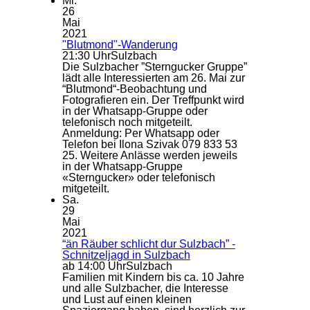
Mi.
26
Mai
2021
"Blutmond"-Wanderung
21:30 Uhr
Sulzbach
Die Sulzbacher ”Sterngucker Gruppe”
lädt alle Interessierten am 26. Mai zur
“Blutmond“-Beobachtung und
Fotografieren ein. Der Treffpunkt wird
in der Whatsapp-Gruppe oder
telefonisch noch mitgeteilt.
Anmeldung: Per Whatsapp oder
Telefon bei Ilona Szivak 079 833 53
25. Weitere Anlässe werden jeweils
in der Whatsapp-Gruppe
«Sterngucker» oder telefonisch
mitgeteilt.
Sa.
29
Mai
2021
“än Räuber schlicht dur Sulzbach” -
Schnitzeljagd in Sulzbach
ab 14:00 Uhr
Sulzbach
Familien mit Kindern bis ca. 10 Jahre
und alle Sulzbacher, die Interesse
und Lust auf einen kleinen