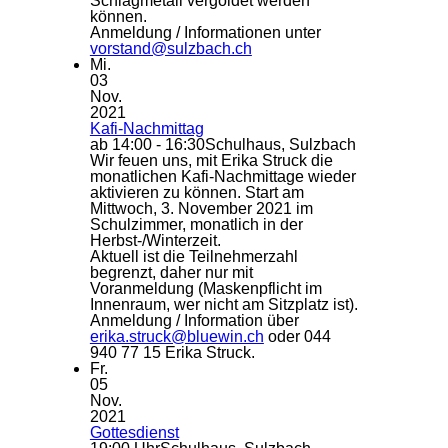
Schlagmetall vergoldet werden
können.
Anmeldung / Informationen unter
vorstand@sulzbach.ch
Mi.
03
Nov.
2021
Kafi-Nachmittag
ab 14:00 - 16:30
Schulhaus, Sulzbach
Wir feuen uns, mit Erika Struck die
monatlichen Kafi-Nachmittage wieder
aktivieren zu können. Start am
Mittwoch, 3. November 2021 im
Schulzimmer, monatlich in der
Herbst-/Winterzeit.
Aktuell ist die Teilnehmerzahl
begrenzt, daher nur mit
Voranmeldung (Maskenpflicht im
Innenraum, wer nicht am Sitzplatz ist).
Anmeldung / Information über
erika.struck@bluewin.ch
oder 044
940 77 15 Erika Struck.
Fr.
05
Nov.
2021
Gottesdienst