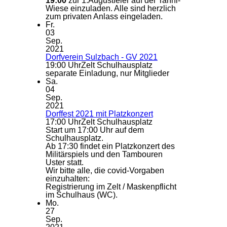
19:00
zur 1.Augustfeier auf der Tanni-
Wiese einzuladen. Alle sind herzlich
zum privaten Anlass eingeladen.
Fr.
03
Sep.
2021
Dorfverein Sulzbach - GV 2021
19:00 Uhr
Zelt Schulhausplatz
separate Einladung, nur Mitglieder
Sa.
04
Sep.
2021
Dorffest 2021 mit Platzkonzert
17:00 Uhr
Zelt Schulhausplatz
Start um 17:00 Uhr auf dem
Schulhausplatz.
Ab 17:30 findet ein Platzkonzert des
Militärspiels und den Tambouren
Uster statt.
Wir bitte alle, die covid-Vorgaben
einzuhalten:
Registrierung im Zelt / Maskenpflicht
im Schulhaus (WC).
Mo.
27
Sep.