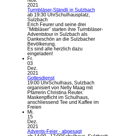
Nov.
2021
Turmbläser-Ständli in Sulzbach
ab 19:30 Uhr
Schulhausplatz,
Sulzbach
Erich Feurer und seine drei
"Mitbläser" starten ihre Turmbläser-
Adventstour in Sulzbach als
Dankeschön an die Sulzbacher
Bevölkerung.
Es sind alle herzlich dazu
eingeladen!
Fr.
03
Dez.
2021
Gottesdienst
19:00 Uhr
Schulhaus, Sulzbach
organisiert von Nelly Maag mit
Pfarrerin Christina Reuter.
Maskenpflicht im Schulhaus,
anschliessend Tee und Kaffee im
Freien
Mi.
15
Dez.
2021
Advents-Feier - abgesagt