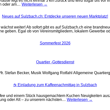
e legt es nicht einmal 5 km zurück und wird sogar bis vor Ihr
den oder am…
Weiterlesen →
Neues auf Sulzbach.ch: Entdecke unseren neuen Marktplatz!
ächst weiter! Ab sofort gibt es auf Sulzbach.ch eine brandneue
Bühne geben. Egal ob von Vereinsmitgliedern, lokalem Gewerbe
Sommerfest 2026
Quartier -Gottesdienst
Pfr. Stefan Becker, Musik Wolfgang Rotfahl Allgemeine Quartier
☕ Einladung zum Kaffeenachmittag in Sulzbach
affee und einem Stück hausgemachtem Kuchen Neuigkeiten ausz
Jung oder Alt – zu unserem nächsten…
Weiterlesen →