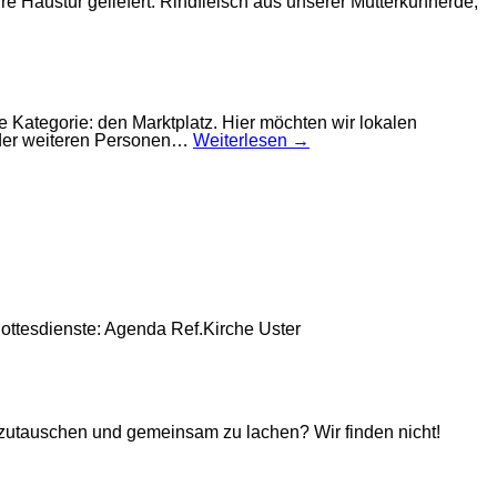
e Haustür geliefert. Rindfleisch aus unserer Mutterkuhherde,
 Kategorie: den Marktplatz. Hier möchten wir lokalen
 oder weiteren Personen…
Weiterlesen →
gottesdienste: Agenda Ref.Kirche Uster
utauschen und gemeinsam zu lachen? Wir finden nicht!