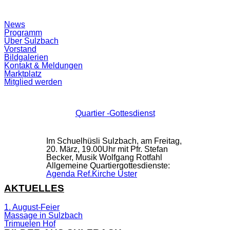
Suchfeld
News
ein-/ausblenden
Programm
Über Sulzbach
Vorstand
Bildgalerien
Kontakt & Meldungen
Marktplatz
Mitglied werden
Quartier -Gottesdienst
Im Schuelhüsli Sulzbach, am Freitag,
20. März, 19.00Uhr mit Pfr. Stefan
Becker, Musik Wolfgang Rotfahl
Allgemeine Quartiergottesdienste:
Agenda Ref.Kirche Uster
AKTUELLES
1. August-Feier
Massage in Sulzbach
Trimuelen Hof