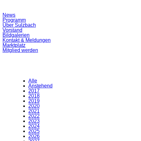
Suchfeld
News
ein-/ausblenden
Programm
Über Sulzbach
Vorstand
Bildgalerien
Kontakt & Meldungen
Marktplatz
Mitglied werden
Alle
Anstehend
2017
2018
2019
2020
2021
2022
2023
2024
2025
2026