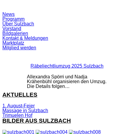
Suchfeld
News
ein-/ausblenden
Programm
Über Sulzbach
Vorstand
Bildgalerien
Kontakt & Meldungen
Marktplatz
Mitglied werden
Räbeliechtliumzug 2025 Sulzbach
Allexandra Spörri und Nadja
Krähenbühl organisieren den Umzug.
Die Details folgen…
AKTUELLES
1. August-Feier
Massage in Sulzbach
Trimuelen Hof
BILDER AUS SULZBACH