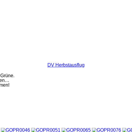
DV Herbstausflug
 Grüne.
lgen…
mmen!