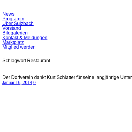
Suchfeld
News
ein-/ausblenden
Programm
Über Sulzbach
Vorstand
Bildgalerien
Kontakt & Meldungen
Marktplatz
Mitglied werden
Schlagwort
Restaurant
Der Dorfverein dankt Kurt Schlatter für seine langjährige Unte
Januar 16, 2019
0