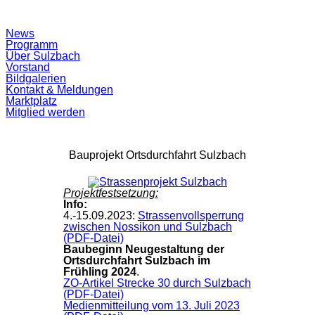
Suchfeld
News
ein-/ausblenden
Programm
Über Sulzbach
Vorstand
Bildgalerien
Kontakt & Meldungen
Marktplatz
Mitglied werden
Bauprojekt Ortsdurchfahrt Sulzbach
Projektfestsetzung:
Info:
4.-15.09.2023:
Strassenvollsperrung
zwischen Nossikon und Sulzbach
(PDF-Datei)
Baubeginn Neugestaltung der
Ortsdurchfahrt Sulzbach im
Frühling 2024
.
ZO-Artikel Strecke 30 durch Sulzbach
(PDF-Datei)
Medienmitteilung vom 13. Juli 2023