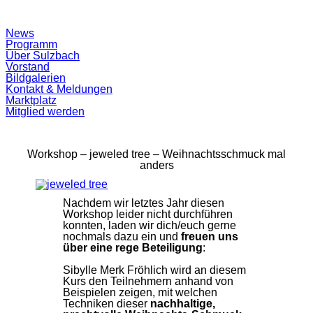
Suchfeld
News
ein-/ausblenden
Programm
Über Sulzbach
Vorstand
Bildgalerien
Kontakt & Meldungen
Marktplatz
Mitglied werden
Workshop – jeweled tree – Weihnachtsschmuck mal
anders
Nachdem wir letztes Jahr diesen
Workshop leider nicht durchführen
konnten, laden wir dich/euch gerne
nochmals dazu ein und
freuen uns
über eine rege Beteiligung
:
Sibylle Merk Fröhlich wird an diesem
Kurs den Teilnehmern anhand von
Beispielen zeigen, mit welchen
Techniken dieser
nachhaltige,