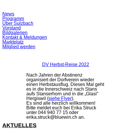
Suchfeld
News
ein-/ausblenden
Programm
Über Sulzbach
Vorstand
Bildgalerien
Kontakt & Meldungen
Marktplatz
Mitglied werden
DV Herbst-Reise 2022
Nach Jahren der Abstinenz
organisiert der Dorfverein wieder
einen Herbstausflug. Dieses Mal geht
es in die Innerschweiz nach Stans
aufs Stanserhorn und in die „Glasi“
Hergiswil (
siehe Flyer
).
Es sind alle herzlich willkommen!
Bitte meldet euch bei Erika Struck
unter 044 940 77 15 oder
erika.struck@bluewin.ch
an.
AKTUELLES